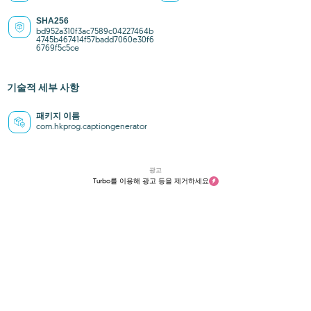
SHA256
bd952a310f3ac7589c04227464b
4745b467414f57badd7060e30f6
6769f5c5ce
기술적 세부 사항
패키지 이름
com.hkprog.captiongenerator
광고
Turbo를 이용해 광고 등을 제거하세요