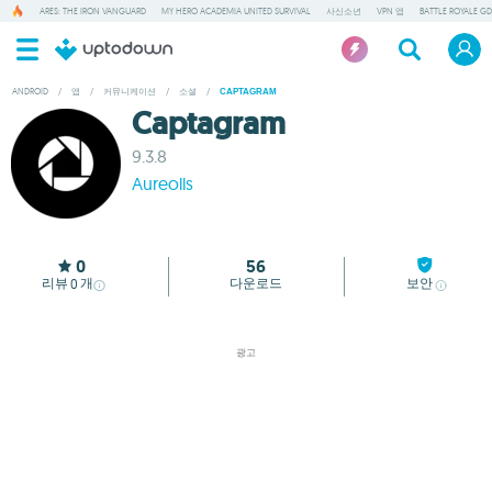
ARES: THE IRON VANGUARD
MY HERO ACADEMIA UNITED SURVIVAL
사신소년
VPN 앱
BATTLE ROYALE GD
ANDROID
/
앱
/
커뮤니케이션
/
소셜
/
CAPTAGRAM
Captagram
9.3.8
Aureolls
0
56
리뷰
개
다운로드
보안
0
광고